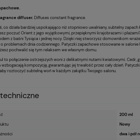
zapachowe.
agrance diffuser.
Diffuses constant fragrance.
ś, co działa bardziej uspokajająco niż stopniowo uwalniany, subtelny zapach
esz poczuć Orient z jego wyjątkowymi, przepięknymi krajobrazami i plaża
odem z baśni Tysiąca i jednej nocy. Dzięki niej stworzysz domownikom wra
o problemach dnia codziennego. Patyczki zapachowe stosowane w salonie ba
ożesz pochwalić się tym relaksem we własnym domu.
oul to połączenie ostrzejszych woni z delikatnymi nutami kwiatowymi. Cedr, 
 wzbogacają kompozycję, gwarantując jej trwałość przez cały dzień. Patycz
 aby roztoczyć subtelną woń w każdym zakątku Twojego salonu.
techniczne
ść
200 ml
duktu
Nowy
ażności
dwa i pół 