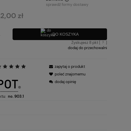
sprawdź formy dostawy
nie zawiera ewentualnych kosztów
42,00 zł
ości
DO KOSZYKA
.
Zyskujesz
8
pkt [
?
]
dodaj do przechowalni
zapytaj o produkt
:
poleć znajomemu
dodaj opinię
ktu:
no. 903.1