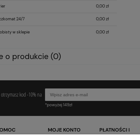
ier
0,00 zł
czkomat 24/7
0,00 zł
obisty w sklepie
0,00 zł
e o produkcie (0)
 a otrzymasz kod -10% na
*powyżej 149zł
POMOC
MOJE KONTO
PŁATNOŚCI I
DOSTAWA