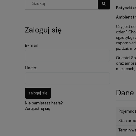
Patyczki 
Ambient fr
Czy jest co
Zaloguj się
dzień? Chc
egzotykę r
zapomnieć 
E-mail:
już dziś m
Oriental S
oraz ambra
Hasło:
miejscach,
Dane 
zaloguj się
Nie pamiętasz hasła?
Zarejestruj się
Pojemno
Stan pro
Termin w