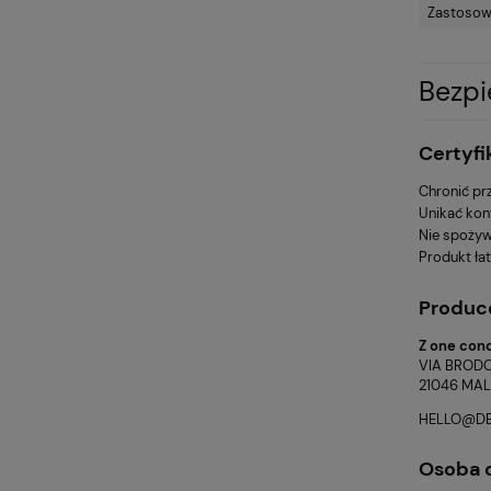
Zastosow
Bezp
Certyfi
Chronić pr
Unikać kon
Nie spożyw
Produkt łat
Produc
Z one conc
VIA BRODO
21046 MAL
HELLO@D
Osoba o