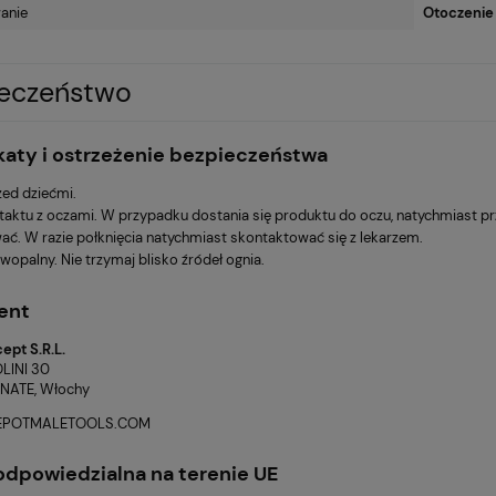
anie
Otoczenie
ieczeństwo
katy i ostrzeżenie bezpieczeństwa
zed dziećmi.
taktu z oczami. W przypadku dostania się produktu do oczu, natychmiast p
ać. W razie połknięcia natychmiast skontaktować się z lekarzem.
wopalny. Nie trzymaj blisko źródeł ognia.
ent
ept S.R.L.
LINI 30
NATE, Włochy
EPOTMALETOOLS.COM
dpowiedzialna na terenie UE