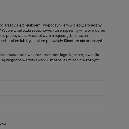
 kojarzący się z relaksem i wypoczynkiem w ciepły, słoneczny
mi? Wybierz patyczki zapachowe, które zapewnią w Twoim domu
żenie przebywania w osobliwym miejscu, gdzie można
rberskim lub fryzjerskim pozwalały Klientom się odprężyć,
gałka muszkatołowa oraz kardamon łagodzą stres, a wanilia
ki są wygodne w użytkowaniu i można je umieścić w różnych
roku