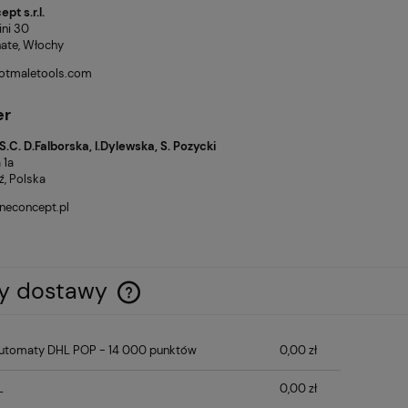
pt s.r.l.
ini 30
ate, Włochy
otmaletools.com
er
S.C. D.Falborska, I.Dylewska, S. Pozycki
 1a
ź, Polska
neconcept.pl
ty dostawy
Cena nie zawiera ewentualnych kosztów
automaty DHL POP - 14 000 punktów
0,00 zł
płatności
L
0,00 zł