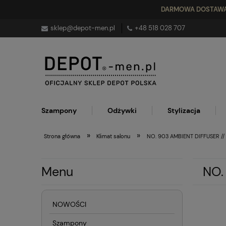
DARMOWA DOSTAW
sklep@depot-men.pl
+48 5
18 028 707
Szampony
Odżywki
Stylizacja
»
»
Strona główna
Klimat salonu
NO. 903 AMBIENT DIFFUSER //
Menu
NO.
NOWOŚCI
Szampony