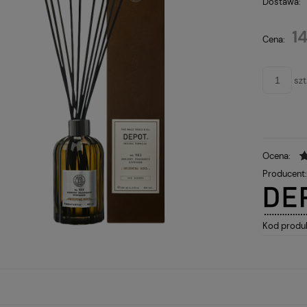
Dostawa:
Cena 
1
Cena:
płatn
szt
Ocena:
Producent
Kod produ