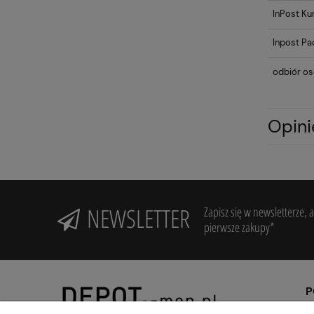
InPost Kur
Inpost Pa
odbiór os
Opini
NEWSLETTER
Zapisz się w newsletterze,
pierwsze zakupy*