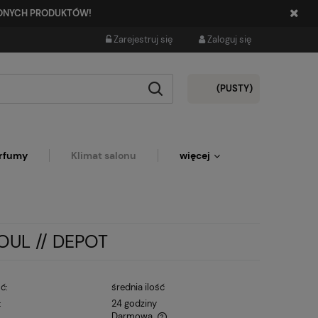
PIONYCH PRODUKTÓW!
Zarejestruj się
Zaloguj się
(PUSTY)
rfumy
Klimat salonu
więcej
OUL // DEPOT
ć:
średnia ilość
:
24 godziny
Darmowa