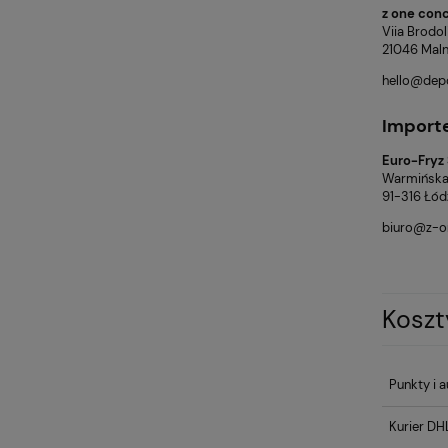
z one conce
Viia Brodol
21046 Maln
hello@dep
Import
Euro-Fryz 
Warmińska
91-316 Łód
biuro@z-o
Kosz
Punkty i 
Kurier DH