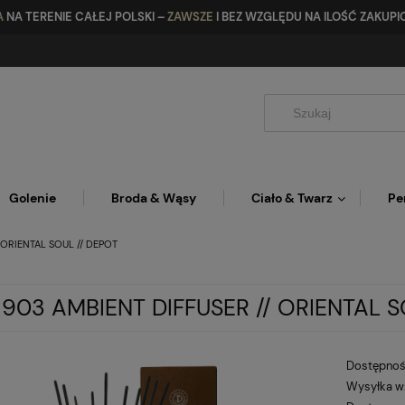
A
NA TERENIE CAŁEJ POLSKI –
ZAWSZE
I BEZ WZGLĘDU NA ILOŚĆ ZAKU
Golenie
Broda & Wąsy
Ciało & Twarz
Pe
 ORIENTAL SOUL // DEPOT
 903 AMBIENT DIFFUSER // ORIENTAL S
Dostępnoś
Wysyłka w