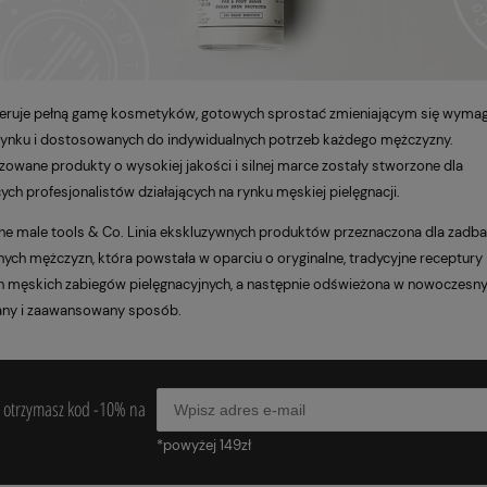
feruje pełną gamę kosmetyków, gotowych sprostać zmieniającym się wyma
ynku i dostosowanych do indywidualnych potrzeb każdego mężczyzny.
zowane produkty o wysokiej jakości i silnej marce zostały stworzone dla
ch profesjonalistów działających na rynku męskiej pielęgnacji.
 The male tools & Co. Linia ekskluzywnych produktów przeznaczona dla zadb
ych mężczyzn, która powstała w oparciu o oryginalne, tradycyjne receptury
h męskich zabiegów pielęgnacyjnych, a następnie odświeżona w nowoczesny
any i zaawansowany sposób.
 a otrzymasz kod -10% na
*powyżej 149zł