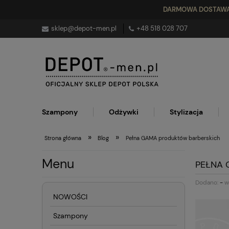
DARMOWA DOSTAW
sklep@depot-men.pl
+48 5
18 028 707
Szampony
Odżywki
Stylizacja
»
»
Strona główna
Blog
Pełna GAMA produktów barberskich
Menu
PEŁNA 
Dodano:
-
w 
NOWOŚCI
Szampony