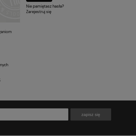
Nie pamiętasz hasła?
Zarejestruj się
ganiom
anych
,
zapisz się