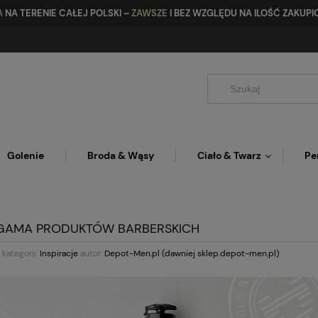
A
NA TERENIE CAŁEJ POLSKI –
ZAWSZE
I BEZ WZGLĘDU NA ILOŚĆ ZAKU
Golenie
Broda & Wąsy
Ciało & Twarz
Pe
GAMA PRODUKTÓW BARBERSKICH
kategorii:
Inspiracje
autor:
Depot-Men.pl (dawniej sklep.depot-men.pl)