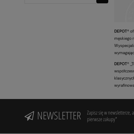
DEPOT
® o
męskiego r
Wyspecjali
wymagający
DEPOT
® ͢
współczesn
klasycznyc
wyrafinow
NEWSLETTER
Zapisz się w newsletterze,
pierwsze zakupy*